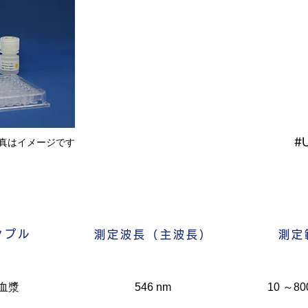
#
真はイメージです
ンプル
測定波長（主波長）
測定
血漿
546 nm
10 ～800