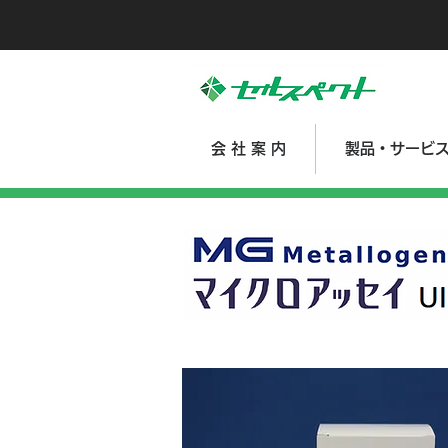
会 社 案 内
製品・サービ