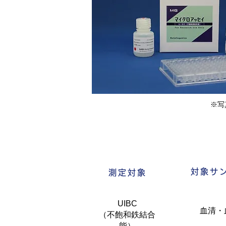
※写
対象サ
測定対象
UIBC
血清・
（不飽和鉄結合
能）