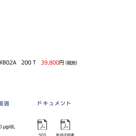
UIB02A 200 T
39,800
円
(税別)
ドキュメント
範囲
 μg/dL
SDS
取扱説明書