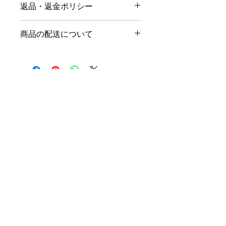
返品・返金ポリシー
ズ、素材、取扱説明に加え、商品の特
徴やおすすめのポイントなどを説明し
返品・返金ポリシーを入力してくださ
ましょう。
商品の配送について
い。顧客が商品に満足しなかった場合
や、不備があった場合に行う手続きの
配送地域、料金、所要時間、梱包な
手順などを説明しましょう。内容を明
ど、商品の配送に関する情報を入力し
確にすることで顧客からの信頼を獲得
てください。配送情報を明確にするこ
し、安心して商品を購入していただけ
とで顧客からの信頼を獲得し、安心し
ます。
特定商取引法に基づく表示
て商品を購入していただけます。
セルスペクト 株式会社