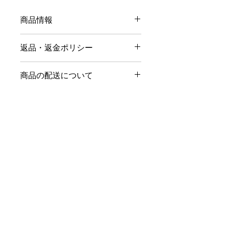
商品情報
商品の詳細を入力してください。サイ
返品・返金ポリシー
ズ、素材、取扱説明に加え、商品の特
徴やおすすめのポイントなどを説明し
返品・返金ポリシーを入力してくださ
ましょう。
商品の配送について
い。顧客が商品に満足しなかった場合
や、不備があった場合に行う手続きの
配送地域、料金、所要時間、梱包な
手順などを説明しましょう。内容を明
ど、商品の配送に関する情報を入力し
確にすることで顧客からの信頼を獲得
てください。配送情報を明確にするこ
し、安心して商品を購入していただけ
とで顧客からの信頼を獲得し、安心し
ます。
特定商取引法に基づく表示
て商品を購入していただけます。